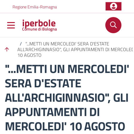
Salta al contenuto principale
Skip to footer content
Regione Emilia-Romagna
iperbole
Comune di Bologna
/
"...METTI UN MERCOLEDI' SERA D'ESTATE
ALL'ARCHIGINNASIO", GLI APPUNTAMENTI DI MERCOLED
10 AGOSTO
"...METTI UN MERCOLEDI'
SERA D'ESTATE
ALL'ARCHIGINNASIO", GLI
APPUNTAMENTI DI
MERCOLEDI' 10 AGOSTO