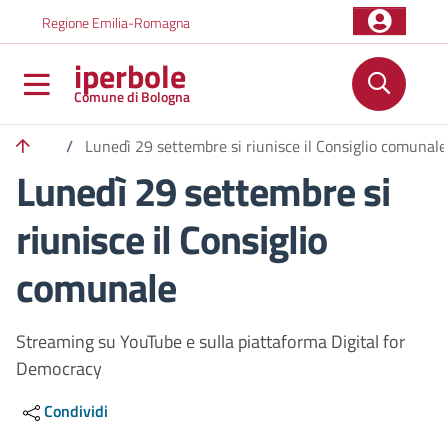
Salta al contenuto principale
Skip to footer content
Regione Emilia-Romagna
iperbole
Comune di Bologna
/
Lunedì 29 settembre si riunisce il Consiglio comunale
Lunedì 29 settembre si
riunisce il Consiglio
comunale
Streaming su YouTube e sulla piattaforma Digital for
Democracy
Condividi