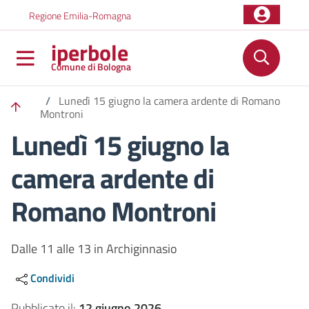
Salta al contenuto principale
Skip to footer content
Regione Emilia-Romagna
iperbole
Comune di Bologna
/
Lunedì 15 giugno la camera ardente di Romano
Montroni
Lunedì 15 giugno la
camera ardente di
Romano Montroni
Dalle 11 alle 13 in Archiginnasio
Condividi
Pubblicato il:
12 giugno 2026