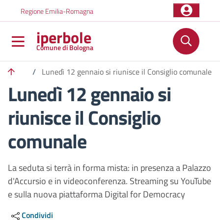
Salta al contenuto principale
Skip to footer content
Regione Emilia-Romagna
iperbole
Comune di Bologna
/
Lunedì 12 gennaio si riunisce il Consiglio comunale
Lunedì 12 gennaio si
riunisce il Consiglio
comunale
La seduta si terrà in forma mista: in presenza a Palazzo
d'Accursio e in videoconferenza. Streaming su YouTube
e sulla nuova piattaforma Digital for Democracy
Condividi