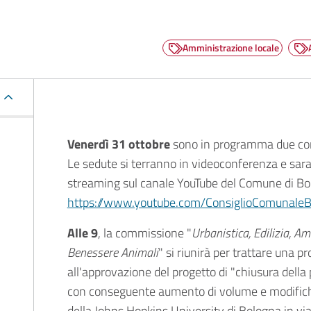
Amministrazione locale
Descrizione
Venerdì 31 ottobre
sono in programma due com
Le sedute si terranno in videoconferenza e sar
streaming sul canale YouTube del Comune di Bo
https://www.youtube.com/ConsiglioComunale
Alle 9
, la commissione "
Urbanistica, Edilizia, Amb
Benessere Animali
" si riunirà per trattare una pr
all'approvazione del progetto di "chiusura della 
con conseguente aumento di volume e modifiche
della Johns Hopkins University di Bologna in vi