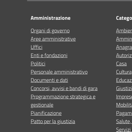
Amministrazione
Categor
Organi di governo
Ambie
Aree amministrative
Ammini
Uffici
Anagraf
Enti e fondazioni
Autoriz
Politici
Casa
Personale amministrativo
Cultura
Documenti e dati
Educaz
Concorsi, avvisi e bandi di gara
Giustiz
Programmazione strategica e
Impres
gestionale
Mobilit
Pianificazione
Pagam
Patto per la giustizia
Salute,
Servizi 