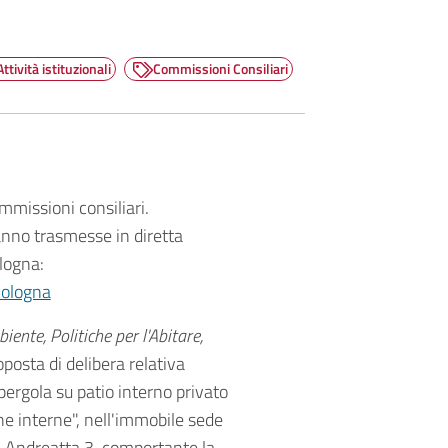
Attività istituzionali
Commissioni Consiliari
missioni consiliari.
anno trasmesse in diretta
logna:
Bologna
iente, Politiche per l'Abitare,
oposta di delibera relativa
pergola su patio interno privato
 interne", nell'immobile sede
a Andreatta 3, comportante la