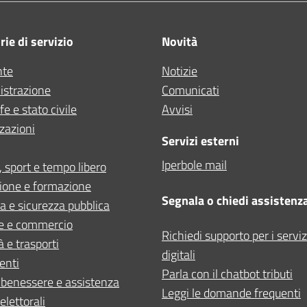
ie di servizio
Novità
nte
Notizie
strazione
Comunicati
e e stato civile
Avvisi
zazioni
Servizi esterni
Iperbole mail
, sport e tempo libero
ione e formazione
Segnala o chiedi assistenz
ia e sicurezza pubblica
e e commercio
Richiedi supporto per i serviz
à e trasporti
digitali
enti
Parla con il chatbot tributi
 benessere e assistenza
Leggi le domande frequenti
elettorali