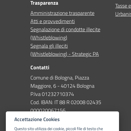
Trasparenza
Tasse e
Amministrazione trasparente
Urbanis
Atti e provvedimenti
Segnalazione di condotte illecite
(Whistleblowing)
Segnala gli illeciti
(Whistleblowing) - Strategic PA
Contatti
Comune di Bologna, Piazza
Maggiore, 6 - 40124 Bologna
P.Iva 01232710374
Cod. IBAN: IT 88 R 02008 02435
000020067156
Accettazione Cookies
Telefono
051 203040
Questo sito utilizza dei cookie, piccoli file di testo che