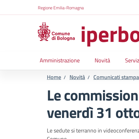
Salta al contenuto principale
Skip to footer content
Regione Emilia-Romagna
iperbo
Amministrazione
Novità
Serviz
Home
Novità
Comunicati stampa
/
/
Le commissioni 
venerdì 31 ott
Le sedute si terranno in videoconferenz
Comune