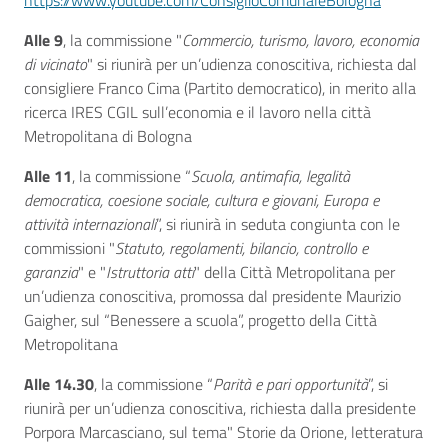
https://www.youtube.com/ConsiglioComunaleBologna
Alle 9
, la commissione "
Commercio, turismo, lavoro, economia
di vicinato
" si riunirà per un’udienza conoscitiva, richiesta dal
consigliere Franco Cima (Partito democratico), in merito alla
ricerca IRES CGIL sull’economia e il lavoro nella città
Metropolitana di Bologna
Alle 11
, la commissione “
Scuola, antimafia, legalità
democratica, coesione sociale, cultura e giovani, Europa e
attività internazionali
”, si riunirà in seduta congiunta con le
commissioni "
Statuto, regolamenti, bilancio, controllo e
garanzia
" e "
Istruttoria atti
" della Città Metropolitana per
un’udienza conoscitiva, promossa dal presidente Maurizio
Gaigher, sul “Benessere a scuola”, progetto della Città
Metropolitana
Alle 14.30
, la commissione “
Parità e pari opportunità
”, si
riunirà per un’udienza conoscitiva, richiesta dalla presidente
Porpora Marcasciano, sul tema" Storie da Orione, letteratura