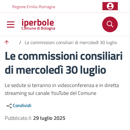
Salta al contenuto principale
Skip to footer content
Regione Emilia-Romagna
iperbole
Comune di Bologna
/
Le commissioni consiliari di mercoledì 30 luglio
Le commissioni consiliari
di mercoledì 30 luglio
Le sedute si terranno in videoconferenza e in diretta
streaming sul canale YouTube del Comune
Condividi
Pubblicato il:
29 luglio 2025