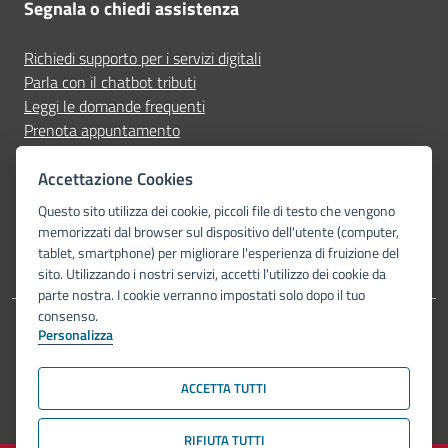
Segnala o chiedi assistenza
Richiedi supporto per i servizi digitali
Parla con il chatbot tributi
Leggi le domande frequenti
Prenota appuntamento
Segnala disservizio
Accettazione Cookies
Seguici su
Questo sito utilizza dei cookie, piccoli file di testo che vengono
memorizzati dal browser sul dispositivo dell'utente (computer,
tablet, smartphone) per migliorare l'esperienza di fruizione del
sito. Utilizzando i nostri servizi, accetti l'utilizzo dei cookie da
parte nostra. I cookie verranno impostati solo dopo il tuo
consenso.
Personalizza
Dichiarazione di accessibilità
Privacy Policy
Note legali
Piano di miglioramento del sito
Mappa del sito
ACCETTA TUTTI
© Comune di Bologna 2026. Tutti i diritti riservati.
RIFIUTA TUTTI