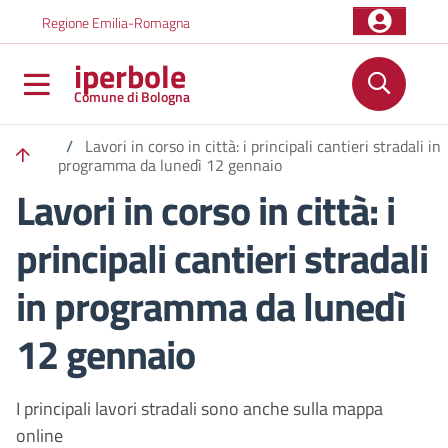
Salta al contenuto principale
Skip to footer content
Regione Emilia-Romagna
iperbole
Comune di Bologna
/
Lavori in corso in città: i principali cantieri stradali in
programma da lunedì 12 gennaio
Lavori in corso in città: i
principali cantieri stradali
in programma da lunedì
12 gennaio
I principali lavori stradali sono anche sulla mappa
online