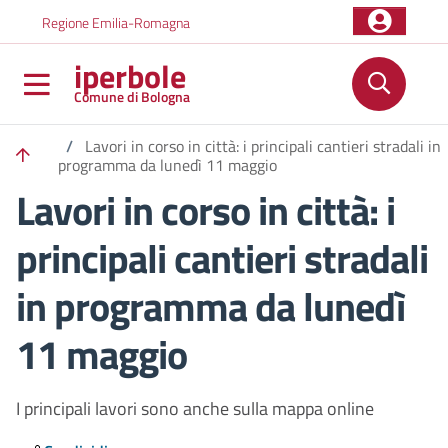
Salta al contenuto principale
Skip to footer content
Regione Emilia-Romagna
iperbole
Comune di Bologna
/
Lavori in corso in città: i principali cantieri stradali in
programma da lunedì 11 maggio
Lavori in corso in città: i
principali cantieri stradali
in programma da lunedì
11 maggio
I principali lavori sono anche sulla mappa online