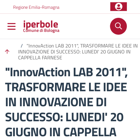
Salta al contenuto principale
Skip to footer content
Regione Emilia-Romagna
iperbole
Comune di Bologna
/
"InnovAction LAB 2011", TRASFORMARE LE IDEE IN
INNOVAZIONE DI SUCCESSO: LUNEDI' 20 GIUGNO IN
CAPPELLA FARNESE
"InnovAction LAB 2011",
TRASFORMARE LE IDEE
IN INNOVAZIONE DI
SUCCESSO: LUNEDI' 20
GIUGNO IN CAPPELLA