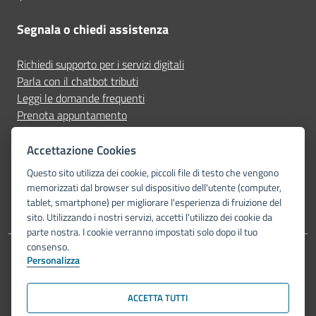
Segnala o chiedi assistenza
Richiedi supporto per i servizi digitali
Parla con il chatbot tributi
Leggi le domande frequenti
Prenota appuntamento
Segnala disservizio
Accettazione Cookies
Seguici su
Questo sito utilizza dei cookie, piccoli file di testo che vengono
memorizzati dal browser sul dispositivo dell'utente (computer,
tablet, smartphone) per migliorare l'esperienza di fruizione del
sito. Utilizzando i nostri servizi, accetti l'utilizzo dei cookie da
parte nostra. I cookie verranno impostati solo dopo il tuo
consenso.
Personalizza
Dichiarazione di accessibilità
Privacy Policy
Note legali
Piano di miglioramento del sito
Mappa del sito
ACCETTA TUTTI
© Comune di Bologna 2026. Tutti i diritti riservati.