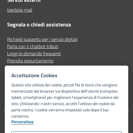
Iperbole mail
Segnala o chiedi assistenza
Richiedi supporto per i servizi digitali
Parla con il chatbot tributi
Leggi le domande frequenti
Prenota appuntamento
Segnala disservizio
Accettazione Cookies
Seguici su
Questo sito utilizza dei cookie, piccoli file di testo che vengono
memorizzati dal browser sul dispositivo dell'utente (computer,
tablet, smartphone) per migliorare l'esperienza di fruizione del
sito. Utilizzando i nostri servizi, accetti l'utilizzo dei cookie da
parte nostra. I cookie verranno impostati solo dopo il tuo
consenso.
Personalizza
Dichiarazione di accessibilità
Privacy Policy
Note legali
Piano di miglioramento del sito
Mappa del sito