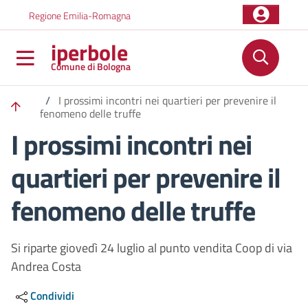
Salta al contenuto principale
Skip to footer content
Regione Emilia-Romagna
iperbole
Comune di Bologna
/
I prossimi incontri nei quartieri per prevenire il
fenomeno delle truffe
I prossimi incontri nei
quartieri per prevenire il
fenomeno delle truffe
Si riparte giovedì 24 luglio al punto vendita Coop di via
Andrea Costa
Condividi