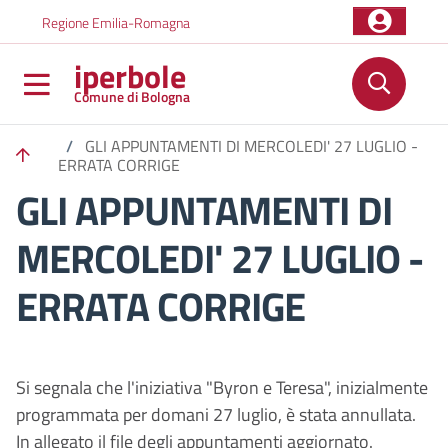
Salta al contenuto principale
Skip to footer content
Regione Emilia-Romagna
iperbole
Comune di Bologna
/
GLI APPUNTAMENTI DI MERCOLEDI' 27 LUGLIO -
ERRATA CORRIGE
GLI APPUNTAMENTI DI
MERCOLEDI' 27 LUGLIO -
ERRATA CORRIGE
Si segnala che l'iniziativa "Byron e Teresa", inizialmente
programmata per domani 27 luglio, è stata annullata.
In allegato il file degli appuntamenti aggiornato.