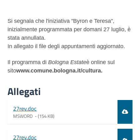
Descrizione
Si segnala che l'iniziativa
"Byron e Teresa",
inizialmente programmata per domani 27 luglio, è
stata annullata.
In allegato il file degli appuntamenti aggiornato.
Il programma di
Bologna Estate
è online sul
sito
www.comune.bologna.it/cultura
.
Allegati
Document
27rev.doc
MSWORD -
(154 KB)
Document
27rev.doc