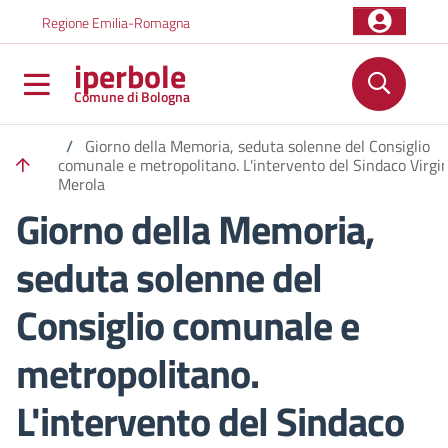
Salta al contenuto principale
Skip to footer content
Regione Emilia-Romagna
iperbole
Comune di Bologna
/
Giorno della Memoria, seduta solenne del Consiglio
comunale e metropolitano. L'intervento del Sindaco Virgi
Merola
Giorno della Memoria,
seduta solenne del
Consiglio comunale e
metropolitano.
L'intervento del Sindaco