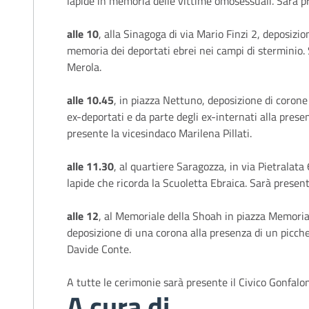
lapide in memoria delle vittime omosessuali. Sarà p
alle 10
, alla Sinagoga di via Mario Finzi 2, deposizio
memoria dei deportati ebrei nei campi di sterminio. 
Merola.
alle 10.45
, in piazza Nettuno, deposizione di corone a
ex-deportati e da parte degli ex-internati alla prese
presente la vicesindaco Marilena Pillati.
alle 11.30
, al quartiere Saragozza, in via Pietralata
lapide che ricorda la Scuoletta Ebraica. Sarà presen
alle 12
, al Memoriale della Shoah in piazza Memorial
deposizione di una corona alla presenza di un picche
Davide Conte.
A tutte le cerimonie sarà presente il Civico Gonfalo
A cura di