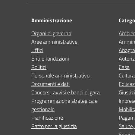
Amministrazione
Categor
Organi di governo
Ambie
Aree amministrative
Ammini
Uffici
Anagraf
Enti e fondazioni
Autoriz
Politici
Casa
Personale amministrativo
Cultura
Documenti e dati
Educaz
Concorsi, avvisi e bandi di gara
Giustiz
Programmazione strategica e
Impres
gestionale
Mobilit
Pianificazione
Pagam
Patto per la giustizia
Salute,
Servizi 