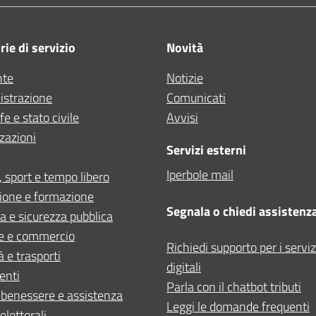
ie di servizio
Novità
nte
Notizie
strazione
Comunicati
e e stato civile
Avvisi
zazioni
Servizi esterni
Iperbole mail
, sport e tempo libero
ione e formazione
Segnala o chiedi assistenz
ia e sicurezza pubblica
e e commercio
Richiedi supporto per i serviz
à e trasporti
digitali
enti
Parla con il chatbot tributi
 benessere e assistenza
Leggi le domande frequenti
elettorali