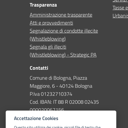
Trasparenza
Tasse e
Amministrazione trasparente
Urbanis
Atti e provvedimenti
Segnalazione di condotte illecite
(Whistleblowing)
Segnala gli illeciti
(Whistleblowing) - Strategic PA
Contatti
Comune di Bologna, Piazza
Maggiore, 6 - 40124 Bologna
P.Iva 01232710374
Cod. IBAN: IT 88 R 02008 02435
000020067156
Accettazione Cookies
Telefono
051 203040
Questo sito utilizza dei cookie, piccoli file di testo che