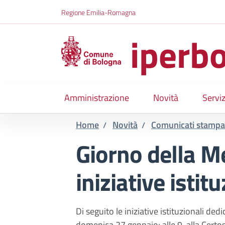
Salta al contenuto principale
Skip to footer content
Regione Emilia-Romagna
iperbo
Amministrazione
Novità
Serviz
Home
Novità
Comunicati stampa
/
/
Giorno della M
iniziative istitu
Di seguito le iniziative istituzionali de
domenica 27 gennaio: alle 9, alla Certo