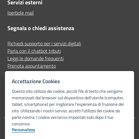
Servizi esterni
Iperbole mail
Segnala o chiedi assistenza
Richiedi supporto per i servizi digitali
Parla con il chatbot tributi
Leggi le domande frequenti
Prenota appuntamento
Segnala disservizio
Accettazione Cookies
Seguici su
Questo sito utilizza dei cookie, piccoli file di testo che vengono
memorizzati dal browser sul dispositivo dell'utente (computer,
tablet, smartphone) per migliorare l'esperienza di fruizione del
sito. Utilizzando i nostri servizi, accetti l'utilizzo dei cookie da
parte nostra. I cookie verranno impostati solo dopo il tuo
consenso.
Personalizza
Dichiarazione di accessibilità
Privacy Policy
Note legali