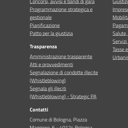
Concorsi, avvisi e bandi di gara
Giustiz
Programmazione strategica e
Impres
gestionale
Mobilit
Pianificazione
Pagam
Patto per la giustizia
Salute,
Servizi 
Trasparenza
Tasse e
Amministrazione trasparente
Urbanis
Atti e provvedimenti
Segnalazione di condotte illecite
(Whistleblowing)
Segnala gli illeciti
(Whistleblowing) - Strategic PA
Contatti
Comune di Bologna, Piazza
Maggiore, 6 - 40124 Bologna