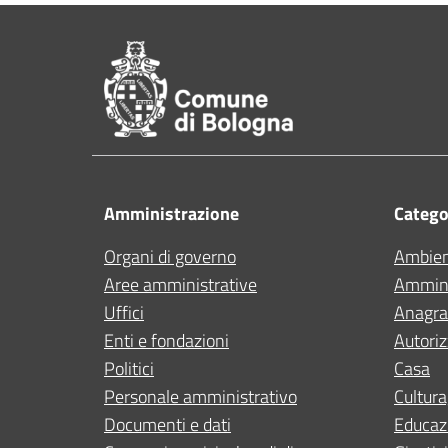
Pié di pagina di Comu
Amministrazione
Categor
Organi di governo
Ambie
Aree amministrative
Ammini
Uffici
Anagraf
Enti e fondazioni
Autoriz
Politici
Casa
Personale amministrativo
Cultura
Documenti e dati
Educaz