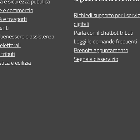
ia e sicurezza pubblica
e e commercio
Richiedi supporto per i serviz
à e trasporti
digitali
enti
Parla con il chatbot tributi
 benessere e assistenza
Leggi le domande frequenti
elettorali
Prenota appuntamento
 tributi
Segnala disservizio
tica e edilizia