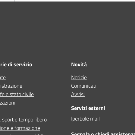
ne di Bologna
ie di servizio
Novità
nte
Notizie
strazione
Comunicati
e e stato civile
Avvisi
zazioni
Servizi esterni
Iperbole mail
, sport e tempo libero
ione e formazione
Segnala o chiedi assistenz