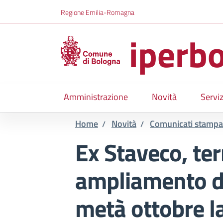
Salta al contenuto principale
Skip to footer content
Regione Emilia-Romagna
iperbo
Amministrazione
Novità
Serviz
Home
Novità
Comunicati stampa
/
/
Ex Staveco, term
ampliamento de
metà ottobre l