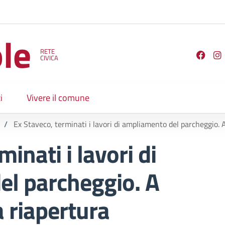
le
RETE
Seguici su
CIVICA
i
Vivere il comune
/
Ex Staveco, terminati i lavori di ampliamento del parcheggio. 
inati i lavori di
l parcheggio. A
a riapertura