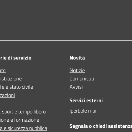
ne di Bologna
ie di servizio
Novità
nte
Notizie
strazione
Comunicati
e e stato civile
Avvisi
zazioni
Servizi esterni
Iperbole mail
, sport e tempo libero
ione e formazione
Segnala o chiedi assistenz
ia e sicurezza pubblica