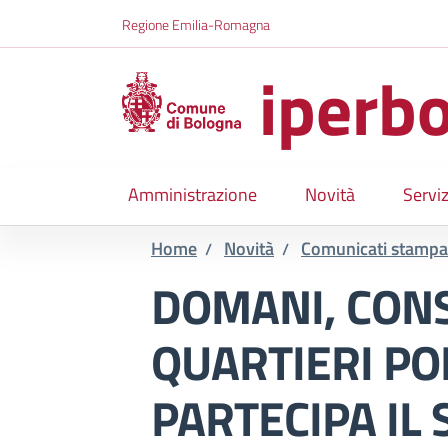
Salta al contenuto principale
Skip to footer content
Regione Emilia-Romagna
iperbo
Amministrazione
Novità
Serviz
Home
Novità
Comunicati stampa
/
/
DOMANI, CONS
QUARTIERI PO
PARTECIPA IL 