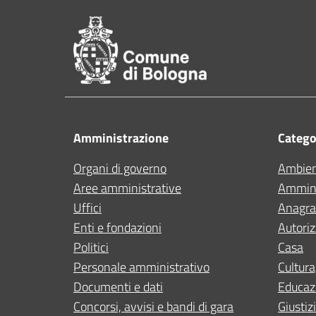
Pié di pagina di Comu
Amministrazione
Categor
Organi di governo
Ambie
Aree amministrative
Ammini
Uffici
Anagraf
Enti e fondazioni
Autoriz
Politici
Casa
Personale amministrativo
Cultura
Documenti e dati
Educaz
Concorsi, avvisi e bandi di gara
Giustiz