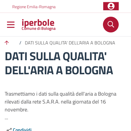
Salta al contenuto principale
Skip to footer content
Regione Emilia-Romagna
iperbole
Comune di Bologna
/
DATI SULLA QUALITA' DELL'ARIA A BOLOGNA
DATI SULLA QUALITA'
DELL'ARIA A BOLOGNA
Trasmettiamo i dati sulla qualità dell'aria a Bologna
rilevati dalla rete S.A.R.A. nella giornata del 16
novembre.
...
Condividi