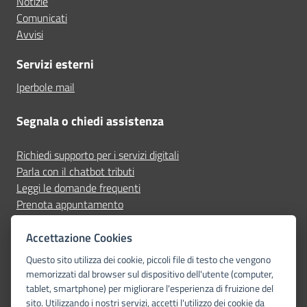
Notizie
Comunicati
Avvisi
Servizi esterni
Iperbole mail
Segnala o chiedi assistenza
Richiedi supporto per i servizi digitali
Parla con il chatbot tributi
Leggi le domande frequenti
Prenota appuntamento
Segnala disservizio
Accettazione Cookies
Seguici su
Questo sito utilizza dei cookie, piccoli file di testo che vengono
memorizzati dal browser sul dispositivo dell'utente (computer,
tablet, smartphone) per migliorare l'esperienza di fruizione del
sito. Utilizzando i nostri servizi, accetti l'utilizzo dei cookie da