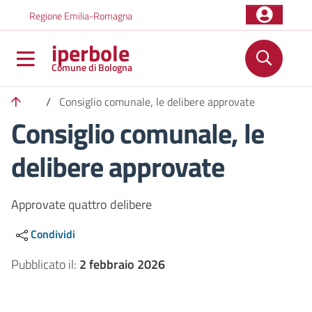
Salta al contenuto principale
Skip to footer content
Regione Emilia-Romagna
iperbole
Comune di Bologna
/
Consiglio comunale, le delibere approvate
Consiglio comunale, le
delibere approvate
Approvate quattro delibere
Condividi
Pubblicato il:
2 febbraio 2026