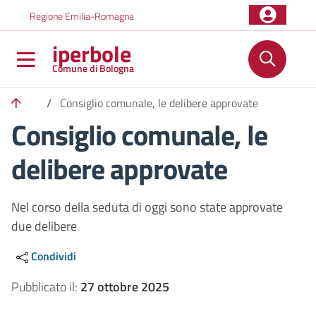
Salta al contenuto principale
Skip to footer content
Regione Emilia-Romagna
iperbole
Comune di Bologna
/
Consiglio comunale, le delibere approvate
Consiglio comunale, le
delibere approvate
Nel corso della seduta di oggi sono state approvate
due delibere
Condividi
Pubblicato il:
27 ottobre 2025