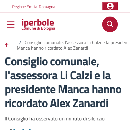
Salta al contenuto principale
Skip to footer content
Regione Emilia-Romagna
iperbole
Comune di Bologna
/
Consiglio comunale, l'assessora Li Calzi e la president
Manca hanno ricordato Alex Zanardi
Consiglio comunale,
l'assessora Li Calzi e la
presidente Manca hanno
ricordato Alex Zanardi
Il Consiglio ha osservato un minuto di silenzio