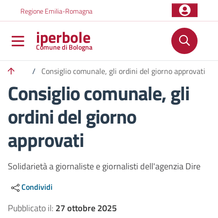
Salta al contenuto principale
Skip to footer content
Regione Emilia-Romagna
iperbole
Comune di Bologna
/
Consiglio comunale, gli ordini del giorno approvati
Consiglio comunale, gli
ordini del giorno
approvati
Solidarietà a giornaliste e giornalisti dell'agenzia Dire
Condividi
Pubblicato il:
27 ottobre 2025