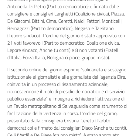
Antonella Di Pietro (Partito democratico) e firmato dalle
consigliere e consiglieri Larghetti (Coalizione civica), Piazza,
De Giacomi, Bittini, Cima, Ceretti, Naldi, Fattori, Monticelli,
Bernagozzi (Partito democratico),
Negash e Tarsitano
(Lepore sindaco).
L’ordine del giorno è stato approvato con
21 voti favorevoli (Partito democratico, Coalizione civica,
Lepore sindaco, Anche tu conti) e 8 non votanti (Fratelli
d'Italia, Forza Italia, Bologna ci piace, gruppo misto).
Il secondo ordine del giorno esprime “solidarietà e sostegno
istituzionale ai giornalisti e alle giornaliste dell’agenzia Dire,
coinvolta in un processo di risanamento aziendale,
riconoscendone il ruolo di presidio democratico e di servizio
pubblico essenziale” e impegna a richiedere l’attivazione di
un Tavolo metropolitano di Salvaguardia come strumento di
facilitazione della vertenza in corso. L'ordine del giorno,
presentato dalla consigliera Cristina Ceretti (Partito
democratico) e firmato dai consiglieri Diaco (Anche tu conti),
Celli (Verdi) e De Biase (gruppo misto), è stato approvato