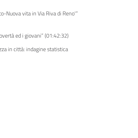
rto-Nuova vita in Via Riva di Reno'”
vertà ed i giovani” (
01:42:32
)
a in città: indagine statistica