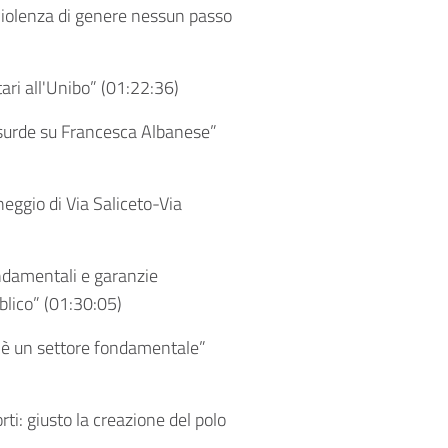
 violenza di genere nessun passo
ari all'Unibo” (
01:22:36
)
ssurde su Francesca Albanese”
heggio di Via Saliceto-Via
ondamentali e garanzie
lico” (
01:30:05
)
a è un settore fondamentale”
ti: giusto la creazione del polo