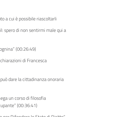
to a cui è possibile riascoltarli
 Uil: spero di non sentirmi male qui a
ognina” (
00:26:49
)
chiarazioni di Francesca
 può dare la cittadinanza onoraria
nega un corso di filosofia
cupante” (
00:36:41
)
 per Difendere lo Stato di Diritto”