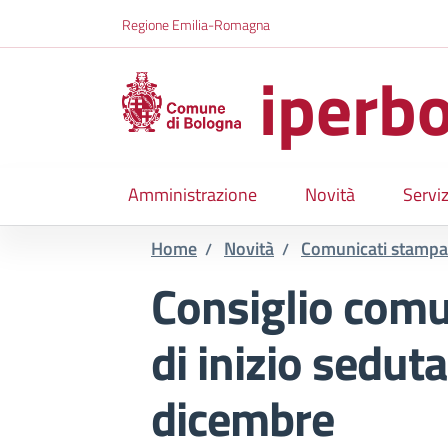
Salta al contenuto principale
Skip to footer content
Regione Emilia-Romagna
iperbo
Amministrazione
Novità
Serviz
Home
Novità
Comunicati stampa
/
/
Consiglio comun
di inizio seduta
dicembre