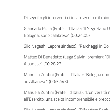
Di seguito gli interventi di inizio seduta e il minu
Giancarlo Pizza (Fratelli d’Italia): “Il Segretario
Bologna, sono calabrese” (
00:24:05
)
Siid Negash (Lepore sindaco): “Parcheggi in Bol
Matteo Di Benedetto (Lega Salvini premier): “Di
Albanese” (
00:28:23
)
Manuela Zuntini (Fratelli d’Italia): “Bologna non
ad Albanese” (
00:32:43
)
Manuela Zuntini (Fratelli d’Italia): “L’università 
all’Esercito: una scelta incomprensibile e preoc
Siid Negash (Lepore sindaco): “Difendere Shahin