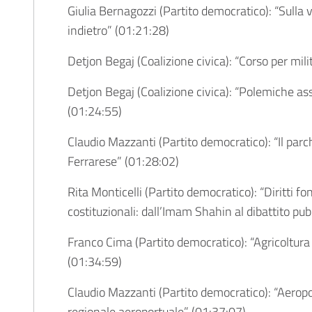
Giulia Bernagozzi (Partito democratico): “Sulla
indietro” (
01:21:28
)
Detjon Begaj (Coalizione civica): “Corso per milit
Detjon Begaj (Coalizione civica): “Polemiche a
(
01:24:55
)
Claudio Mazzanti (Partito democratico): “Il parc
Ferrarese” (
01:28:02
)
Rita Monticelli (Partito democratico): “Diritti f
costituzionali: dall’Imam Shahin al dibattito pubb
Franco Cima (Partito democratico): “Agricoltur
(
01:34:59
)
Claudio Mazzanti (Partito democratico): “Aeropor
regionale aeroportuale” (
01:37:07
)