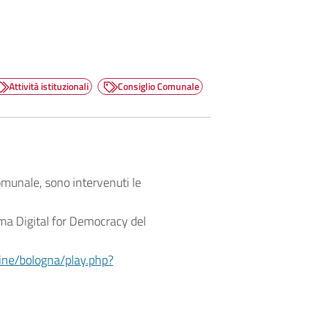
Attività istituzionali
Consiglio Comunale
omunale, sono intervenuti le
orma Digital for Democracy del
ine/bologna/play.php?