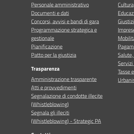
Personale amministrativo
Cultura
Documenti e dati
Educaz
Concorsi, avvisi e bandi di gara
Giustiz
Programmazione strategica e
Impres
gestionale
Mobilit
Pianificazione
Pagam
Patto per la giustizia
Salute,
Servizi 
Trasparenza
Tasse e
Amministrazione trasparente
Urbanis
Atti e provvedimenti
Segnalazione di condotte illecite
(Whistleblowing)
Segnala gli illeciti
(Whistleblowing) - Strategic PA