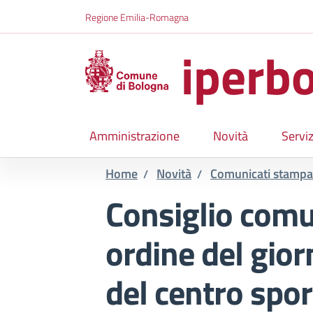
Salta al contenuto principale
Skip to footer content
Regione Emilia-Romagna
iperbo
Amministrazione
Novità
Serviz
Home
Novità
Comunicati stampa
/
/
Consiglio comu
ordine del gior
del centro spor