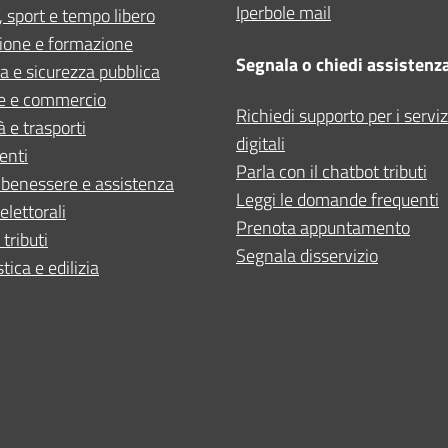
Iperbole mail
, sport e tempo libero
ione e formazione
Segnala o chiedi assistenz
ia e sicurezza pubblica
e e commercio
Richiedi supporto per i serviz
à e trasporti
digitali
enti
Parla con il chatbot tributi
 benessere e assistenza
Leggi le domande frequenti
elettorali
Prenota appuntamento
 tributi
Segnala disservizio
tica e edilizia