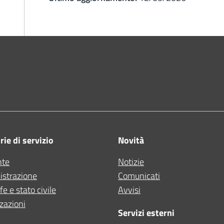
ne di Bologna
ie di servizio
Novità
nte
Notizie
strazione
Comunicati
e e stato civile
Avvisi
zazioni
Servizi esterni