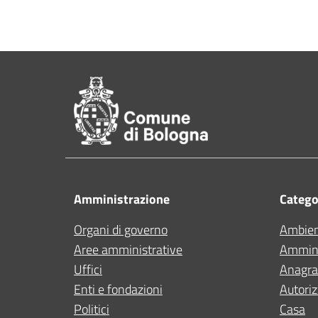
Pié di pagina di Comu
Amministrazione
Categor
Organi di governo
Ambie
Aree amministrative
Ammini
Uffici
Anagraf
Enti e fondazioni
Autoriz
Politici
Casa