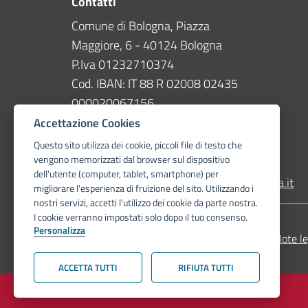
Contatti
Comune di Bologna, Piazza
Maggiore, 6 - 40124 Bologna
P.Iva 01232710374
Cod. IBAN: IT 88 R 02008 02435
000020067156
Accettazione Cookies
Telefono
051 203040
Questo sito utilizza dei cookie, piccoli file di testo che
vengono memorizzati dal browser sul dispositivo
PEC
dell'utente (computer, tablet, smartphone) per
protocollogenerale@pec.comune.bologna.it
migliorare l'esperienza di fruizione del sito. Utilizzando i
nostri servizi, accetti l'utilizzo dei cookie da parte nostra.
I cookie verranno impostati solo dopo il tuo consenso.
Personalizza
Dichiarazione di accessibilità
Privacy Policy
Note le
ACCETTA TUTTI
RIFIUTA TUTTI