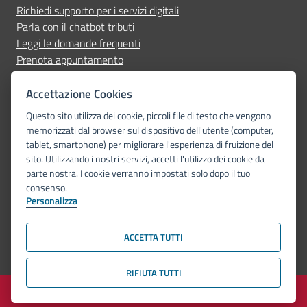
Richiedi supporto per i servizi digitali
Parla con il chatbot tributi
Leggi le domande frequenti
Prenota appuntamento
Segnala disservizio
Accettazione Cookies
Seguici su
Questo sito utilizza dei cookie, piccoli file di testo che vengono
memorizzati dal browser sul dispositivo dell'utente (computer,
tablet, smartphone) per migliorare l'esperienza di fruizione del
sito. Utilizzando i nostri servizi, accetti l'utilizzo dei cookie da
parte nostra. I cookie verranno impostati solo dopo il tuo
consenso.
Personalizza
Dichiarazione di accessibilità
Privacy Policy
Note legali
Piano di miglioramento del sito
Mappa del sito
ACCETTA TUTTI
© Comune di Bologna 2026. Tutti i diritti riservati.
RIFIUTA TUTTI