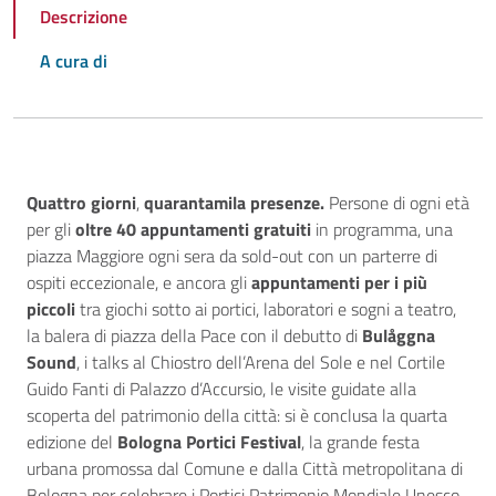
Descrizione
A cura di
Descrizione
Quattro giorni
,
quarantamila presenze.
Persone di ogni età
per gli
oltre 40 appuntamenti gratuiti
in programma, una
piazza Maggiore ogni sera da sold-out con un parterre di
ospiti eccezionale, e ancora gli
appuntamenti per i più
piccoli
tra giochi sotto ai portici, laboratori e sogni a teatro,
la balera di piazza della Pace con il debutto di
Bulåggna
Sound
, i talks al Chiostro dell’Arena del Sole e nel Cortile
Guido Fanti di Palazzo d’Accursio, le visite guidate alla
scoperta del patrimonio della città: si è conclusa la quarta
edizione del
Bologna Portici Festival
, la grande festa
urbana promossa dal Comune e dalla Città metropolitana di
Bologna per celebrare i Portici Patrimonio Mondiale Unesco