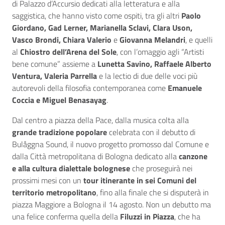
di Palazzo d’Accursio dedicati alla letteratura e alla
saggistica, che hanno visto come ospiti, tra gli altri
Paolo
Giordano, Gad Lerner, Marianella Sclavi, Clara Uson,
Vasco Brondi, Chiara Valerio
e
Giovanna Melandri
, e quelli
al
Chiostro dell’Arena del Sole
, con l’omaggio agli “Artisti
bene comune” assieme a
Lunetta Savino, Raffaele Alberto
Ventura, Valeria Parrella
e la lectio di due delle voci più
autorevoli della filosofia contemporanea come
Emanuele
Coccia e Miguel Benasayag
.
Dal centro a piazza della Pace, dalla musica colta alla
grande tradizione popolare
celebrata con il debutto di
Bulåggna Sound, il nuovo progetto promosso dal Comune e
dalla Città metropolitana di Bologna dedicato alla
canzone
e alla cultura dialettale bolognese
che proseguirà nei
prossimi mesi con un
tour itinerante in sei Comuni del
territorio metropolitano
, fino alla finale che si disputerà in
piazza Maggiore a Bologna il 14 agosto. Non un debutto ma
una felice conferma quella della
Filuzzi in Piazza
, che ha