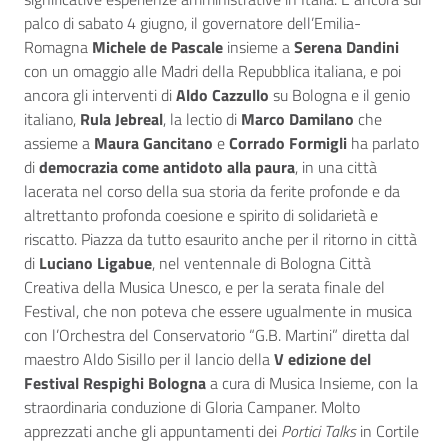
palco di sabato 4 giugno, il governatore dell’Emilia-
Romagna
Michele de Pascale
insieme a
Serena Dandini
con un omaggio alle Madri della Repubblica italiana, e poi
ancora gli interventi di
Aldo Cazzullo
su Bologna e il genio
italiano,
Rula Jebreal
, la lectio di
Marco Damilano
che
assieme a
Maura Gancitano
e
Corrado Formigli
ha parlato
di
democrazia come antidoto alla paura
, in una città
lacerata nel corso della sua storia da ferite profonde e da
altrettanto profonda coesione e spirito di solidarietà e
riscatto. Piazza da tutto esaurito anche per il ritorno in città
di
Luciano Ligabue
, nel ventennale di Bologna Città
Creativa della Musica Unesco, e per la serata finale del
Festival, che non poteva che essere ugualmente in musica
con l’Orchestra del Conservatorio “G.B. Martini” diretta dal
maestro Aldo Sisillo per il lancio della
V edizione del
Festival Respighi Bologna
a cura di Musica Insieme, con la
straordinaria conduzione di Gloria Campaner. Molto
apprezzati anche gli appuntamenti dei
Portici Talks
in Cortile