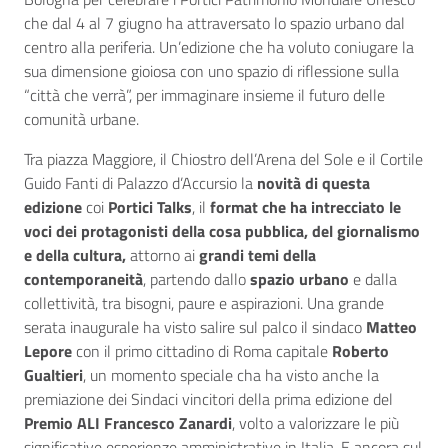
che dal 4 al 7 giugno ha attraversato lo spazio urbano dal
centro alla periferia. Un’edizione che ha voluto coniugare la
sua dimensione gioiosa con uno spazio di riflessione sulla
“città che verrà”, per immaginare insieme il futuro delle
comunità urbane.
Tra piazza Maggiore, il Chiostro dell’Arena del Sole e il Cortile
Guido Fanti di Palazzo d’Accursio la
novità di questa
edizione
coi
Portici Talks
, il
format che ha intrecciato le
voci dei protagonisti della cosa pubblica, del giornalismo
e della cultura,
attorno ai
grandi temi della
contemporaneità
, partendo dallo
spazio urbano
e dalla
collettività, tra bisogni, paure e aspirazioni. Una grande
serata inaugurale ha visto salire sul palco il sindaco
Matteo
Lepore
con il primo cittadino di Roma capitale
Roberto
Gualtieri
, un momento speciale cha ha visto anche la
premiazione dei Sindaci vincitori della prima edizione del
Premio ALI Francesco Zanardi
, volto a valorizzare le più
significative esperienze amministrative in Italia. E ancora sul