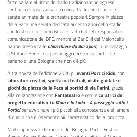
fatto ballare al ritmo del ballo tradizionale bolognese
centinaia di appassionati e curiosi, tra lezioni di ballo e
serate animate dalle orchestre popolari. Sempre in piazza
della Pace una serata dedicata ai cento anni dello stadio
con lo storico Riccardo Brizzi e Carlo Caliceti, responsabile
comunicazione del BFC, mentre al Bar Billi del Meloncello
hanno preso vita le
Chiacchiere da Bar Sport
, in un omaggio
a Stefano Benni e ai personaggi dei suoi racconti, che
parlano di una Bologna che non c’è più.
Altra novità dell’edizione 2026 gli
eventi Portici Kids
, con
laboratori creativi, spettacoli teatrali, visite guidate e
giochi da piazza della Pace ai portici di via Farini
, grazie
alla collaborazione con
Fantateatro
e con le
curatrici del
progetto educativo
La Maia e la Ludo – A passeggio sotto i
Portici
per avvicinare i più piccoli alla conoscenza e all’amore
di quello che è l’elemento più caratteristico della loro città.
Molto apprezzate le mostre del Bologna Portici Festival:
Aemilia Ars per Bologna. L’arte e la città
, ospitata al Museo