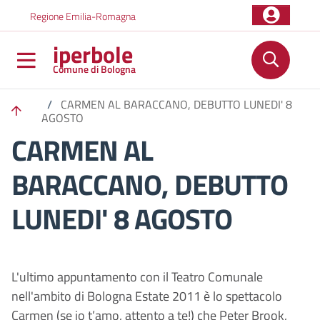
Salta al contenuto principale
Skip to footer content
Regione Emilia-Romagna
iperbole
Comune di Bologna
/
CARMEN AL BARACCANO, DEBUTTO LUNEDI' 8
AGOSTO
CARMEN AL
BARACCANO, DEBUTTO
LUNEDI' 8 AGOSTO
L'ultimo appuntamento con il Teatro Comunale
nell'ambito di Bologna Estate 2011 è lo spettacolo
Carmen (se io t’amo, attento a te!) che Peter Brook,