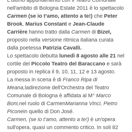
Descrizione
L'ultimo appuntamento con il Teatro Comunale
nell'ambito di Bologna Estate 2011 è lo spettacolo
Carmen
(se io t’amo, attento a te!)
che
Peter
Brook
,
Marius Constant
e
Jean-Claude
Carrière
hanno tratto dalla
Carmen
di
Bizet,
proposto nella versione ritmica italiana curata
dalla poetessa
Patrizia Cavalli.
Lo spettacolo debutta
lunedì 8 agosto alle 21
nel
cortile del
Piccolo Teatro del Baraccano
e sarà
proposto in
replica il 9, 10, 11, 12 e 13 agosto.
La
messa in scena è di
Franco Ripa di
Meana,
la
direzione dell'Orchestra del Teatro
Comunale di Bologna è affidata al M°
Marco
Boni,
nel ruolo di
Carmen
Marianna Vinci
,
Pietro
Picone
in quello di Don José
.
Carmen, (se io t’amo, attento a te!)
è un'opera
sull'opera, quasi un commento critico. In soli 82