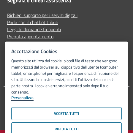
Segnala o chiedi assistenza
Richiedi supporto per i servizi digitali
Parla con il chatbot tributi
Leggi le domande frequenti
Prenota appuntamento
Segnala disservizio
Accettazione Cookies
Seguici su
Questo sito utilizza dei cookie, piccoli file di testo che vengono
memorizzati dal browser sul dispositivo dell'utente (computer,
tablet, smartphone) per migliorare l'esperienza di fruizione del
sito. Utilizzando i nostri servizi, accetti l'utilizzo dei cookie da
parte nostra. I cookie verranno impostati solo dopo il tuo
consenso.
Personalizza
Dichiarazione di accessibilità
Privacy Policy
Note legali
Piano di miglioramento del sito
Mappa del sito
ACCETTA TUTTI
© Comune di Bologna 2026. Tutti i diritti riservati.
RIFIUTA TUTTI