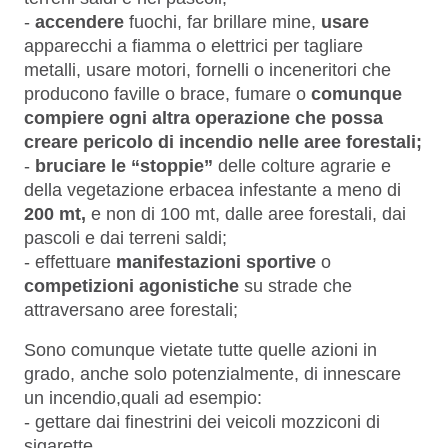
-
accendere
fuochi, far brillare mine,
usare
apparecchi a fiamma o elettrici per tagliare
metalli, usare motori, fornelli o inceneritori che
producono faville o brace, fumare o
comunque
compiere ogni altra operazione che possa
creare pericolo di incendio nelle aree forestali;
-
bruciare
le “stoppie”
delle colture agrarie e
della vegetazione erbacea infestante a meno di
200 mt,
e non di 100 mt, dalle aree forestali, dai
pascoli e dai terreni saldi;
-
effettuare
manifestazioni sportive
o
competizioni agonistiche
su strade che
attraversano aree forestali;
Sono c
omunque vietate tutte quelle azioni in
grado, anche solo potenzialmente, di innescare
un incendio
,
quali ad
esempio:
-
gettare
dai finestrini dei veicoli mozziconi di
sigarette