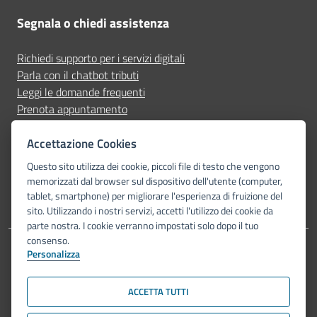
Segnala o chiedi assistenza
Richiedi supporto per i servizi digitali
Parla con il chatbot tributi
Leggi le domande frequenti
Prenota appuntamento
Segnala disservizio
Accettazione Cookies
Seguici su
Questo sito utilizza dei cookie, piccoli file di testo che vengono
memorizzati dal browser sul dispositivo dell'utente (computer,
tablet, smartphone) per migliorare l'esperienza di fruizione del
sito. Utilizzando i nostri servizi, accetti l'utilizzo dei cookie da
parte nostra. I cookie verranno impostati solo dopo il tuo
consenso.
Personalizza
Dichiarazione di accessibilità
Privacy Policy
Note legali
Piano di miglioramento del sito
Mappa del sito
ACCETTA TUTTI
© Comune di Bologna 2026. Tutti i diritti riservati.