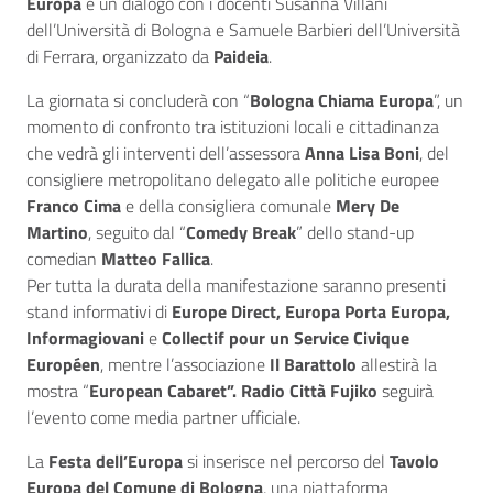
Europa
e un dialogo con i docenti Susanna Villani
dell’Università di Bologna e Samuele Barbieri dell’Università
di Ferrara, organizzato da
Paideia
.
La giornata si concluderà con “
Bologna Chiama Europa
”, un
momento di confronto tra istituzioni locali e cittadinanza
che vedrà gli interventi dell’assessora
Anna Lisa Boni
, del
consigliere metropolitano delegato alle politiche europee
Franco Cima
e della consigliera comunale
Mery De
Martino
, seguito dal “
Comedy Break
” dello stand-up
comedian
Matteo Fallica
.
Per tutta la durata della manifestazione saranno presenti
stand informativi di
Europe Direct, Europa Porta Europa,
Informagiovani
e
Collectif pour un Service Civique
Européen
, mentre l’associazione
Il Barattolo
allestirà la
mostra “
European Cabaret”. Radio Città Fujiko
seguirà
l’evento come media partner ufficiale.
La
Festa dell’Europa
si inserisce nel percorso del
Tavolo
Europa del Comune di Bologna
, una piattaforma