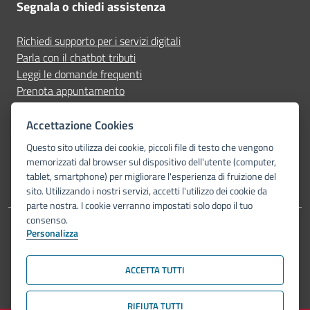
Segnala o chiedi assistenza
Richiedi supporto per i servizi digitali
Parla con il chatbot tributi
Leggi le domande frequenti
Prenota appuntamento
Segnala disservizio
Accettazione Cookies
Seguici su
Questo sito utilizza dei cookie, piccoli file di testo che vengono
memorizzati dal browser sul dispositivo dell'utente (computer,
tablet, smartphone) per migliorare l'esperienza di fruizione del
sito. Utilizzando i nostri servizi, accetti l'utilizzo dei cookie da
parte nostra. I cookie verranno impostati solo dopo il tuo
consenso.
Personalizza
Dichiarazione di accessibilità
Privacy Policy
Note legali
Piano di miglioramento del sito
Mappa del sito
ACCETTA TUTTI
© Comune di Bologna 2026. Tutti i diritti riservati.
RIFIUTA TUTTI