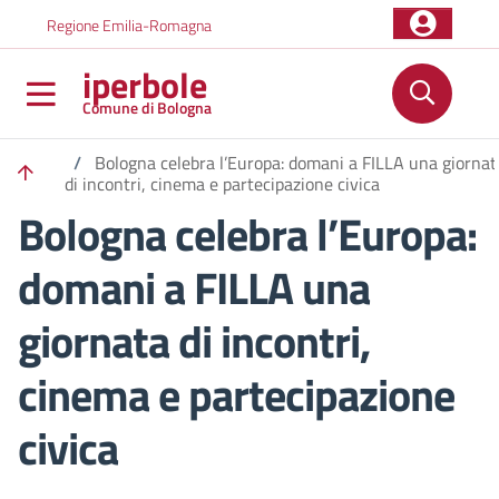
Salta al contenuto principale
Skip to footer content
Regione Emilia-Romagna
iperbole
Comune di Bologna
/
Bologna celebra l’Europa: domani a FILLA una giornat
di incontri, cinema e partecipazione civica
Bologna celebra l’Europa:
domani a FILLA una
giornata di incontri,
cinema e partecipazione
civica