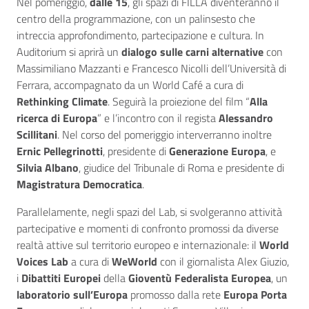
Nel pomeriggio,
dalle 15
, gli spazi di FILLA diventeranno il
centro della programmazione, con un palinsesto che
intreccia approfondimento, partecipazione e cultura. In
Auditorium si aprirà un
dialogo sulle carni alternative
con
Massimiliano Mazzanti e Francesco Nicolli dell’Università di
Ferrara, accompagnato da un World Café a cura di
Rethinking Climate
. Seguirà la proiezione del film “
Alla
ricerca di Europa
” e l’incontro con il regista
Alessandro
Scillitani
. Nel corso del pomeriggio interverranno inoltre
Ernic Pellegrinotti
, presidente di
Generazione Europa
, e
Silvia Albano
, giudice del Tribunale di Roma e presidente di
Magistratura Democratica
.
Parallelamente, negli spazi del Lab, si svolgeranno attività
partecipative e momenti di confronto promossi da diverse
realtà attive sul territorio europeo e internazionale: il
World
Voices Lab
a cura di
WeWorld
con il giornalista Alex Giuzio,
i
Dibattiti Europei
della
Gioventù Federalista Europea
, un
laboratorio sull’Europa
promosso dalla rete
Europa Porta