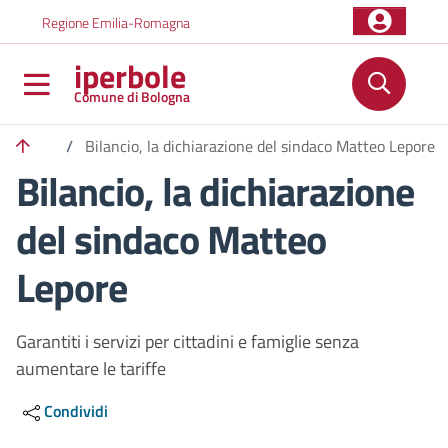
Salta al contenuto principale
Skip to footer content
Regione Emilia-Romagna
iperbole
Comune di Bologna
/
Bilancio, la dichiarazione del sindaco Matteo Lepore
Bilancio, la dichiarazione
del sindaco Matteo
Lepore
Garantiti i servizi per cittadini e famiglie senza
aumentare le tariffe
Condividi