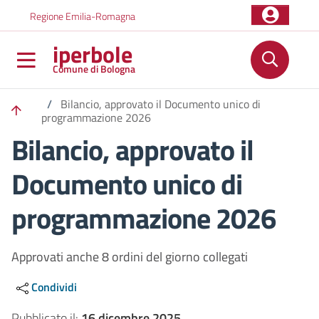
Salta al contenuto principale
Skip to footer content
Regione Emilia-Romagna
iperbole
Comune di Bologna
/
Bilancio, approvato il Documento unico di
programmazione 2026
Bilancio, approvato il
Documento unico di
programmazione 2026
Approvati anche 8 ordini del giorno collegati
Condividi
Pubblicato il:
16 dicembre 2025