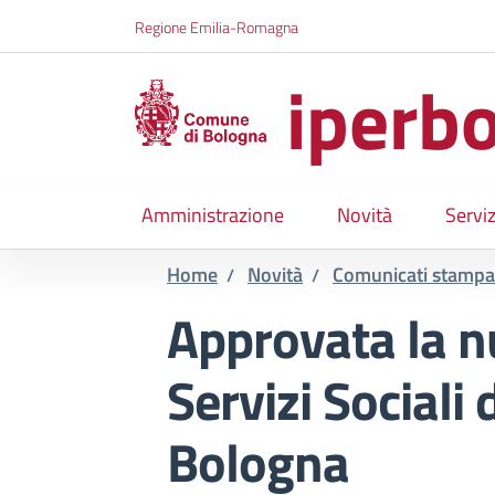
Salta al contenuto principale
Skip to footer content
Regione Emilia-Romagna
iperbo
Amministrazione
Novità
Serviz
Home
Novità
Comunicati stampa
/
/
Approvata la n
Servizi Sociali
Bologna