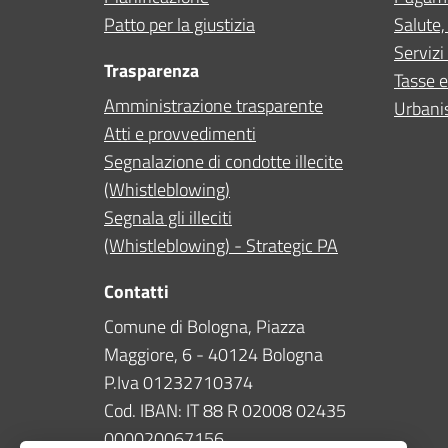
Patto per la giustizia
Salute,
Servizi 
Trasparenza
Tasse e
Amministrazione trasparente
Urbanis
Atti e provvedimenti
Segnalazione di condotte illecite
(Whistleblowing)
Segnala gli illeciti
(Whistleblowing) - Strategic PA
Contatti
Comune di Bologna, Piazza
Maggiore, 6 - 40124 Bologna
P.Iva 01232710374
Cod. IBAN: IT 88 R 02008 02435
000020067156