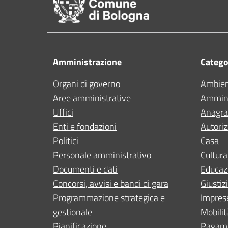
Amministrazione
Categor
Organi di governo
Ambie
Aree amministrative
Ammini
Uffici
Anagraf
Enti e fondazioni
Autoriz
Politici
Casa
Personale amministrativo
Cultura
Documenti e dati
Educaz
Concorsi, avvisi e bandi di gara
Giustiz
Programmazione strategica e
Impres
gestionale
Mobilit
Pianificazione
Pagam