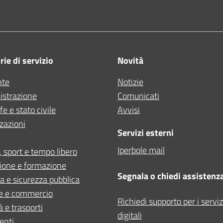
ie di servizio
Novità
nte
Notizie
strazione
Comunicati
e e stato civile
Avvisi
zazioni
Servizi esterni
Iperbole mail
, sport e tempo libero
ione e formazione
Segnala o chiedi assistenz
ia e sicurezza pubblica
e e commercio
Richiedi supporto per i serviz
à e trasporti
digitali
enti