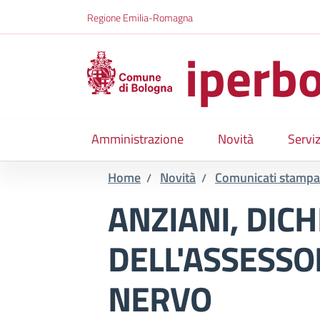
Salta al contenuto principale
Skip to footer content
Regione Emilia-Romagna
iperbo
Amministrazione
Novità
Serviz
Home
Novità
Comunicati stampa
/
/
ANZIANI, DIC
DELL'ASSESSO
NERVO