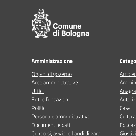
Pié di pagina di Comu
Amministrazione
Categor
Organi di governo
Ambie
Aree amministrative
Ammini
Uffici
Anagraf
Enti e fondazioni
Autoriz
Politici
Casa
Personale amministrativo
Cultura
Documenti e dati
Educaz
Concorsi, avvisi e bandi di gara
Giustiz