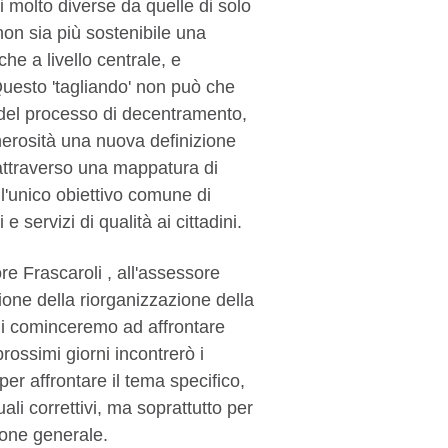
 molto diverse da quelle di solo
on sia più sostenibile una
he a livello centrale, e
uesto 'tagliando' non può che
e del processo di decentramento,
nerosità una nuova definizione
 attraverso una mappatura di
n l'unico obiettivo comune di
i e servizi di qualità ai cittadini.
e Frascaroli , all'assessore
sione della riorganizzazione della
ni cominceremo ad affrontare
rossimi giorni incontrerò i
er affrontare il tema specifico,
li correttivi, ma soprattutto per
ione generale.