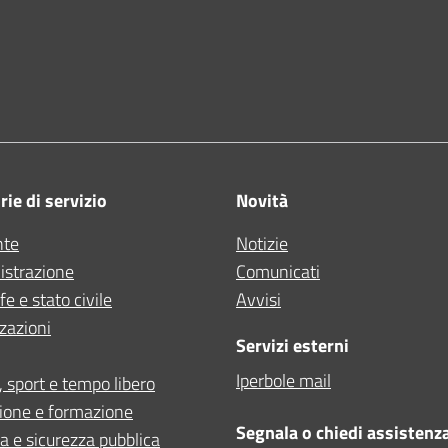
ne di Bologna
ie di servizio
Novità
nte
Notizie
strazione
Comunicati
e e stato civile
Avvisi
zazioni
Servizi esterni
Iperbole mail
, sport e tempo libero
ione e formazione
Segnala o chiedi assistenz
ia e sicurezza pubblica