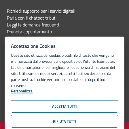
Richiedi supporto per i servizi digitali
Parla con il chatbot tributi
Leggi le domande frequenti
Prenota appuntamento
Segnala disservizio
Accettazione Cookies
Seguici su
Questo sito utilizza dei cookie, piccoli file di testo che vengono
memorizzati dal browser sul dispositivo dell'utente (computer,
tablet, smartphone) per migliorare l'esperienza di fruizione del
sito. Utilizzando i nostri servizi, accetti l'utilizzo dei cookie da
parte nostra. I cookie verranno impostati solo dopo il tuo
consenso.
Personalizza
Dichiarazione di accessibilità
Privacy Policy
Note legali
Piano di miglioramento del sito
Mappa del sito
ACCETTA TUTTI
© Comune di Bologna 2026. Tutti i diritti riservati.
RIFIUTA TUTTI