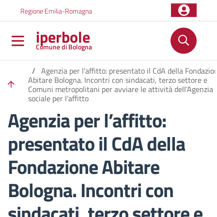
Salta al contenuto principale
Skip to footer content
Regione Emilia-Romagna
iperbole
Comune di Bologna
/
Agenzia per l’affitto: presentato il CdA della Fondazio
Abitare Bologna. Incontri con sindacati, terzo settore e
Comuni metropolitani per avviare le attività dell’Agenzia
sociale per l’affitto
Agenzia per l’affitto:
presentato il CdA della
Fondazione Abitare
Bologna. Incontri con
sindacati, terzo settore e