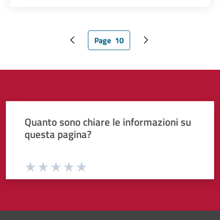
Page
10
Pagina precedente
Pagina attuale
Pagina successiva
Quanto sono chiare le informazioni su
questa pagina?
Valuta da 1 a 5 stelle la pagina
Valuta 1 stelle su 5
Valuta 2 stelle su 5
Valuta 3 stelle su 5
Valuta 4 stelle su 5
Valuta 5 stelle su 5