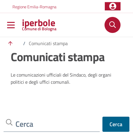
Salta al contenuto principale
Skip to footer content
Regione Emilia-Romagna
iperbole
Comune di Bologna
/
Comunicati stampa
Comunicati stampa
Le comunicazioni ufficiali del Sindaco, degli organi
politici e degli uffici comunali.
Cerca
Cerca