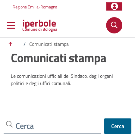
Salta al contenuto principale
Skip to footer content
Regione Emilia-Romagna
iperbole
Comune di Bologna
/
Comunicati stampa
Comunicati stampa
Le comunicazioni ufficiali del Sindaco, degli organi
politici e degli uffici comunali.
Cerca
Cerca