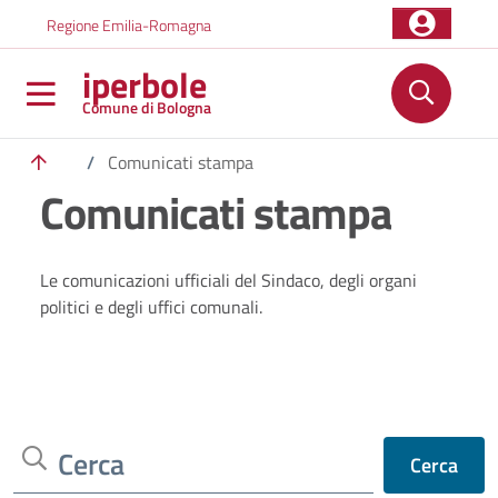
Salta al contenuto principale
Skip to footer content
Regione Emilia-Romagna
iperbole
Comune di Bologna
/
Comunicati stampa
Comunicati stampa
Le comunicazioni ufficiali del Sindaco, degli organi
politici e degli uffici comunali.
Cerca
Cerca