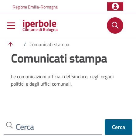
Salta al contenuto principale
Skip to footer content
Regione Emilia-Romagna
iperbole
Comune di Bologna
/
Comunicati stampa
Comunicati stampa
Le comunicazioni ufficiali del Sindaco, degli organi
politici e degli uffici comunali.
Cerca
Cerca