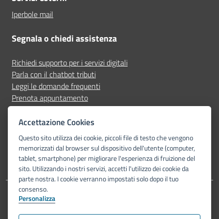
Iperbole mail
Segnala o chiedi assistenza
Richiedi supporto per i servizi digitali
Parla con il chatbot tributi
Leggi le domande frequenti
Prenota appuntamento
Segnala disservizio
Accettazione Cookies
Seguici su
Questo sito utilizza dei cookie, piccoli file di testo che vengono
memorizzati dal browser sul dispositivo dell'utente (computer,
tablet, smartphone) per migliorare l'esperienza di fruizione del
sito. Utilizzando i nostri servizi, accetti l'utilizzo dei cookie da
parte nostra. I cookie verranno impostati solo dopo il tuo
consenso.
Personalizza
Dichiarazione di accessibilità
Privacy Policy
Note legali
Piano di miglioramento del sito
Mappa del sito