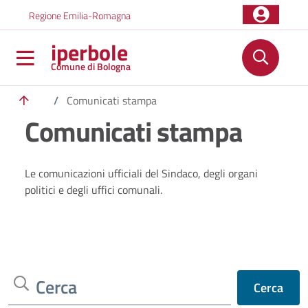
Salta al contenuto principale
Skip to footer content
Regione Emilia-Romagna
iperbole
Comune di Bologna
/
Comunicati stampa
Comunicati stampa
Le comunicazioni ufficiali del Sindaco, degli organi
politici e degli uffici comunali.
Cerca
Cerca