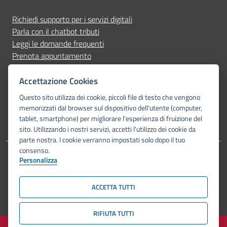
Richiedi supporto per i servizi digitali
Parla con il chatbot tributi
Leggi le domande frequenti
Prenota appuntamento
Segnala disservizio
Accettazione Cookies
Seguici su
Questo sito utilizza dei cookie, piccoli file di testo che vengono
memorizzati dal browser sul dispositivo dell'utente (computer,
tablet, smartphone) per migliorare l'esperienza di fruizione del
sito. Utilizzando i nostri servizi, accetti l'utilizzo dei cookie da
parte nostra. I cookie verranno impostati solo dopo il tuo
consenso.
Personalizza
Dichiarazione di accessibilità
Privacy Policy
Note legali
Piano di miglioramento del sito
Mappa del sito
ACCETTA TUTTI
© Comune di Bologna 2026. Tutti i diritti riservati.
RIFIUTA TUTTI