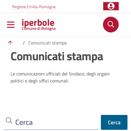
Salta al contenuto principale
Skip to footer content
Regione Emilia-Romagna
iperbole
Comune di Bologna
/
Comunicati stampa
Comunicati stampa
Le comunicazioni ufficiali del Sindaco, degli organi
politici e degli uffici comunali.
Cerca
Cerca