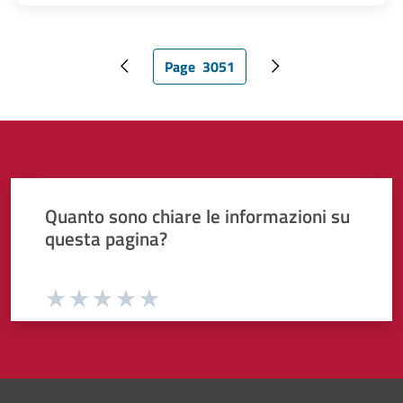
Page
3051
Pagina precedente
Pagina attuale
Pagina successiva
Quanto sono chiare le informazioni su
questa pagina?
Valuta da 1 a 5 stelle la pagina
Valuta 1 stelle su 5
Valuta 2 stelle su 5
Valuta 3 stelle su 5
Valuta 4 stelle su 5
Valuta 5 stelle su 5