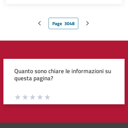
Page
3048
Pagina precedente
Pagina attuale
Pagina successiva
Quanto sono chiare le informazioni su
questa pagina?
Valuta da 1 a 5 stelle la pagina
Valuta 1 stelle su 5
Valuta 2 stelle su 5
Valuta 3 stelle su 5
Valuta 4 stelle su 5
Valuta 5 stelle su 5