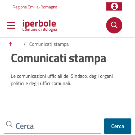
Salta al contenuto principale
Skip to footer content
Regione Emilia-Romagna
iperbole
Comune di Bologna
/
Comunicati stampa
Comunicati stampa
Le comunicazioni ufficiali del Sindaco, degli organi
politici e degli uffici comunali.
Cerca
Cerca