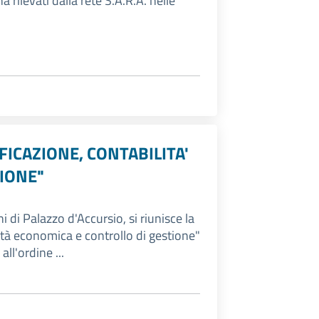
a rilevati dalla rete S.A.R.A. nelle
ICAZIONE, CONTABILITA'
IONE"
 di Palazzo d'Accursio, si riunisce la
ità economica e controllo di gestione"
ll'ordine ...