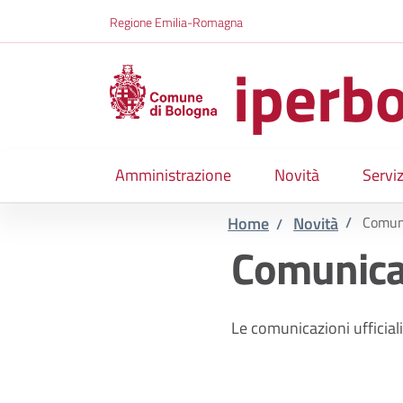
Salta al contenuto principale
Skip to footer content
Regione Emilia-Romagna
iperbo
Amministrazione
Novità
Serviz
Home
Novità
/
Comun
/
Comunica
Le comunicazioni ufficiali 