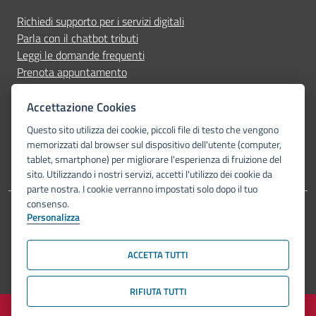
Richiedi supporto per i servizi digitali
Parla con il chatbot tributi
Leggi le domande frequenti
Prenota appuntamento
Segnala disservizio
Accettazione Cookies
Seguici su
Questo sito utilizza dei cookie, piccoli file di testo che vengono
memorizzati dal browser sul dispositivo dell'utente (computer,
tablet, smartphone) per migliorare l'esperienza di fruizione del
sito. Utilizzando i nostri servizi, accetti l'utilizzo dei cookie da
parte nostra. I cookie verranno impostati solo dopo il tuo
consenso.
Personalizza
Dichiarazione di accessibilità
Privacy Policy
Note legali
Piano di miglioramento del sito
Mappa del sito
ACCETTA TUTTI
© Comune di Bologna 2026. Tutti i diritti riservati.
RIFIUTA TUTTI