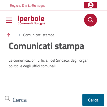
Salta al contenuto principale
Skip to footer content
Regione Emilia-Romagna
iperbole
Comune di Bologna
/
Comunicati stampa
Comunicati stampa
Le comunicazioni ufficiali del Sindaco, degli organi
politici e degli uffici comunali.
Cerca
Cerca