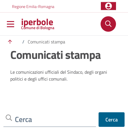
Salta al contenuto principale
Skip to footer content
Regione Emilia-Romagna
iperbole
Comune di Bologna
/
Comunicati stampa
Comunicati stampa
Le comunicazioni ufficiali del Sindaco, degli organi
politici e degli uffici comunali.
Cerca
Cerca