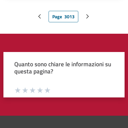
Page
3013
Pagina precedente
Pagina attuale
Pagina successiva
Quanto sono chiare le informazioni su
questa pagina?
Valuta da 1 a 5 stelle la pagina
Valuta 1 stelle su 5
Valuta 2 stelle su 5
Valuta 3 stelle su 5
Valuta 4 stelle su 5
Valuta 5 stelle su 5
Pié di pagina di Comune di Bol