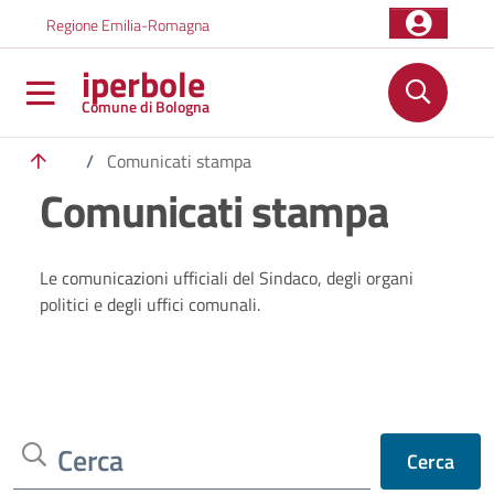
Salta al contenuto principale
Skip to footer content
Regione Emilia-Romagna
iperbole
Comune di Bologna
/
Comunicati stampa
Comunicati stampa
Le comunicazioni ufficiali del Sindaco, degli organi
politici e degli uffici comunali.
Cerca
Cerca