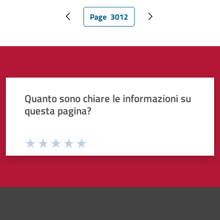
Page
3012
Pagina precedente
Pagina attuale
Pagina successiva
Quanto sono chiare le informazioni su
questa pagina?
Valuta da 1 a 5 stelle la pagina
Valuta 1 stelle su 5
Valuta 2 stelle su 5
Valuta 3 stelle su 5
Valuta 4 stelle su 5
Valuta 5 stelle su 5
Pié di pagina di Comune di Bol