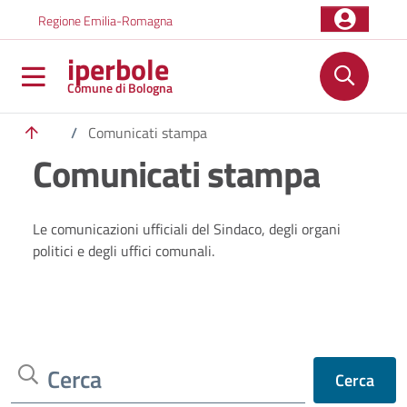
Salta al contenuto principale
Skip to footer content
Regione Emilia-Romagna
iperbole
Comune di Bologna
/
Comunicati stampa
Comunicati stampa
Le comunicazioni ufficiali del Sindaco, degli organi
politici e degli uffici comunali.
Cerca
Cerca