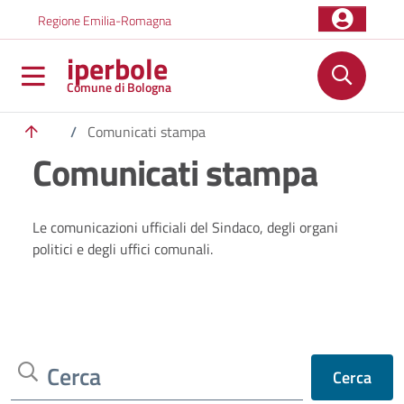
Salta al contenuto principale
Skip to footer content
Regione Emilia-Romagna
iperbole
Comune di Bologna
/
Comunicati stampa
Comunicati stampa
Le comunicazioni ufficiali del Sindaco, degli organi
politici e degli uffici comunali.
Cerca
Cerca