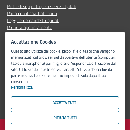
Richiedi supporto per i servizi digitali
Parla con il chatbot tributi
Leggi le domande frequenti
Prenota appuntamento
Segnala disservizio
Accettazione Cookies
Seguici su
Questo sito utilizza dei cookie, piccoli file di testo che vengono
memorizzati dal browser sul dispositivo dell'utente (computer,
tablet, smartphone) per migliorare l'esperienza di fruizione del
sito. Utilizzando i nostri servizi, accetti l'utilizzo dei cookie da
parte nostra. I cookie verranno impostati solo dopo il tuo
consenso.
Personalizza
Dichiarazione di accessibilità
Privacy Policy
Note legali
Piano di miglioramento del sito
Mappa del sito
ACCETTA TUTTI
© Comune di Bologna 2026. Tutti i diritti riservati.
RIFIUTA TUTTI