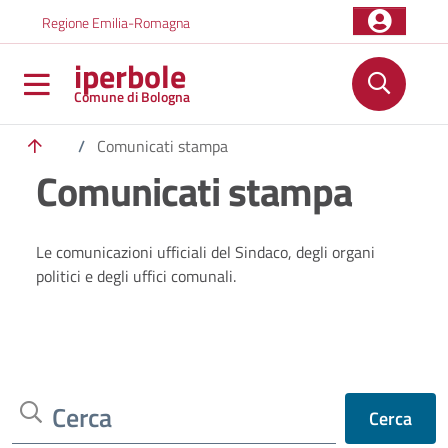
Salta al contenuto principale
Skip to footer content
Regione Emilia-Romagna
iperbole
Comune di Bologna
/
Comunicati stampa
Comunicati stampa
Le comunicazioni ufficiali del Sindaco, degli organi
politici e degli uffici comunali.
Cerca
Cerca