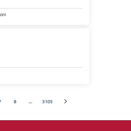
ioni
7
8
…
3105
attuale
Page
Page
Ultima pagina
Pagina successiva