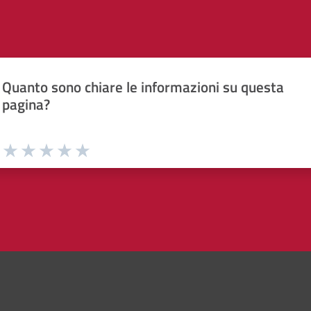
Quanto sono chiare le informazioni su questa
pagina?
Valuta da 1 a 5 stelle la pagina
Valuta 1 stelle su 5
Valuta 2 stelle su 5
Valuta 3 stelle su 5
Valuta 4 stelle su 5
Valuta 5 stelle su 5
ne di Bologna