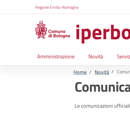
Salta al contenuto principale
Skip to footer content
Regione Emilia-Romagna
iperbo
Amministrazione
Novità
Serviz
Home
Novità
/
Comun
/
Comunica
Le comunicazioni ufficiali 