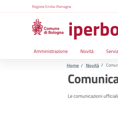
Salta al contenuto principale
Skip to footer content
Regione Emilia-Romagna
iperbo
Amministrazione
Novità
Serviz
Home
Novità
/
Comun
/
Comunica
Le comunicazioni ufficiali 